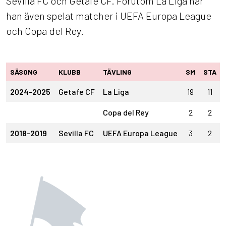
Sevilla FC och Getafe CF. Förutom La Liga har
han även spelat matcher i UEFA Europa League
och Copa del Rey.
SÄSONG
KLUBB
TÄVLING
SM
STA
2024-2025
Getafe CF
La Liga
19
11
Copa del Rey
2
2
2018-2019
Sevilla FC
UEFA Europa League
3
2