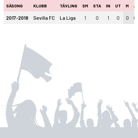
SÄSONG
KLUBB
TÄVLING
SM
STA
IN
UT
M
A
2017-2018
Sevilla FC
La Liga
1
0
1
0
0
0