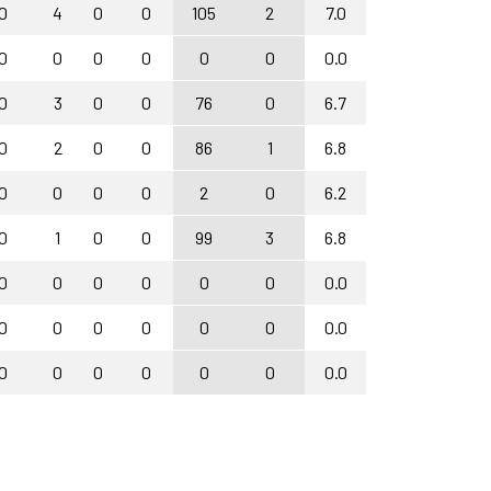
0
4
0
0
105
2
7.0
0
0
0
0
0
0
0.0
0
3
0
0
76
0
6.7
0
2
0
0
86
1
6.8
0
0
0
0
2
0
6.2
0
1
0
0
99
3
6.8
0
0
0
0
0
0
0.0
0
0
0
0
0
0
0.0
0
0
0
0
0
0
0.0