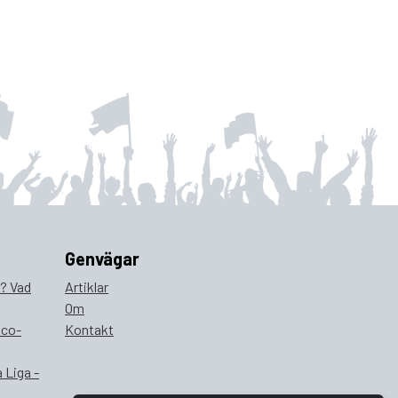
Genvägar
a? Vad
Artiklar
Om
ico-
Kontakt
 Liga -