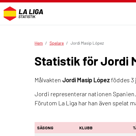
Hem
Spelare
Jordi Masip López
Statistik för Jordi
Målvakten
Jordi Masip López
föddes 3 j
Jordi representerar nationen Spanien. 
Förutom La Liga har han även spelat m
SÄSONG
KLUBB
T