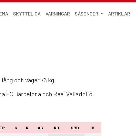
EMA
SKYTTELIGA
VARNINGAR
SÄSONGER
ARTIKLAR
m lång och väger 76 kg.
na FC Barcelona och Real Valladolid.
TR
G
R
AG
RD
SRD
B