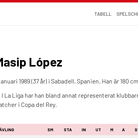
TABELL
SPELSCH
 Masip López
anuari 1989 (37 år) i Sabadell, Spanien. Han är 180 c
I La Liga har han bland annat representerat klubbar
atcher i Copa del Rey.
ÄVLING
SM
STA
IN
UT
M
A
S