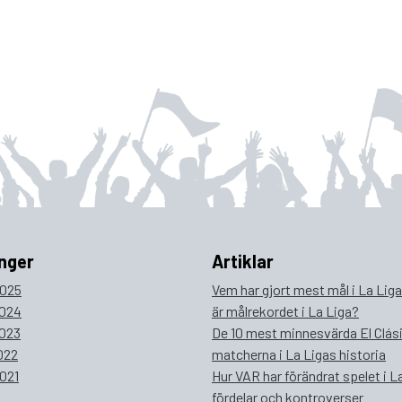
nger
Artiklar
025
Vem har gjort mest mål i La Lig
024
är målrekordet i La Liga?
023
De 10 mest minnesvärda El Clás
022
matcherna i La Ligas historia
021
Hur VAR har förändrat spelet i La
fördelar och kontroverser