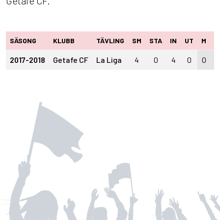
Getafe CF.
SÄSONG
KLUBB
TÄVLING
SM
STA
IN
UT
M
A
2017-2018
Getafe CF
La Liga
4
0
4
0
0
0