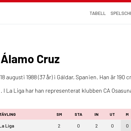
TABELL
SPELSCH
r Álamo Cruz
8 augusti 1988 (37 år) i Gáldar, Spanien. Han är 190 
. I La Liga har han representerat klubben CA Osasun
TÄVLING
SM
STA
IN
UT
M
La Liga
2
0
2
0
0