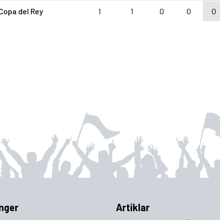
Copa del Rey
1
1
0
0
0
nger
Artiklar