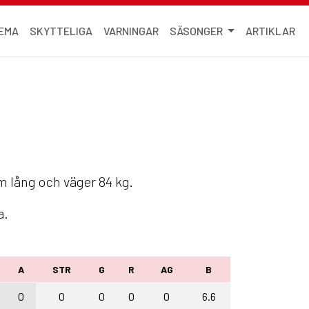
EMA
SKYTTELIGA
VARNINGAR
SÄSONGER
ARTIKLAR
cm lång och väger 84 kg.
a.
A
STR
G
R
AG
B
0
0
0
0
0
6.6