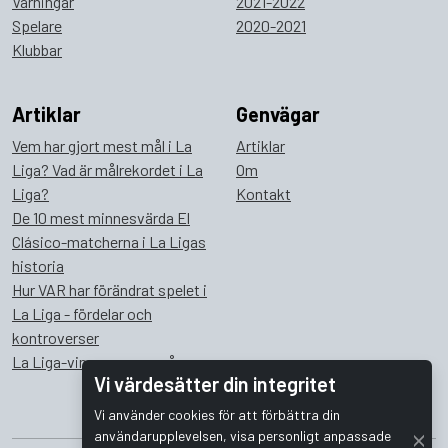
Varningar
2021-2022
Spelare
2020-2021
Klubbar
Artiklar
Genvägar
Vem har gjort mest mål i La
Artiklar
Liga? Vad är målrekordet i La
Om
Liga?
Kontakt
De 10 mest minnesvärda El
Clásico-matcherna i La Ligas
historia
Hur VAR har förändrat spelet i
La Liga - fördelar och
kontroverser
La Liga-vinnare genom åren
Vi värdesätter din integritet
Vi använder cookies för att förbättra din
användarupplevelsen, visa personligt anpassade