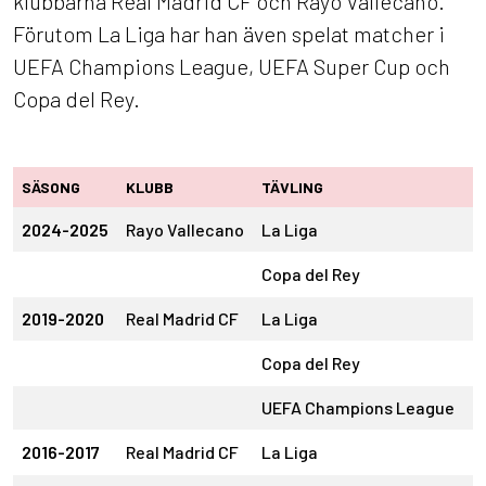
klubbarna Real Madrid CF och Rayo Vallecano.
Förutom La Liga har han även spelat matcher i
UEFA Champions League, UEFA Super Cup och
Copa del Rey.
SÄSONG
KLUBB
TÄVLING
S
2024-2025
Rayo Vallecano
La Liga
Copa del Rey
1
2019-2020
Real Madrid CF
La Liga
Copa del Rey
UEFA Champions League
2016-2017
Real Madrid CF
La Liga
2