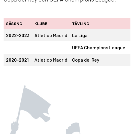
SÄSONG
KLUBB
TÄVLING
S
2022-2023
Atletico Madrid
La Liga
1
UEFA Champions League
1
2020-2021
Atletico Madrid
Copa del Rey
1