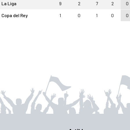
La Liga
9
2
7
2
0
Copa del Rey
1
0
1
0
0