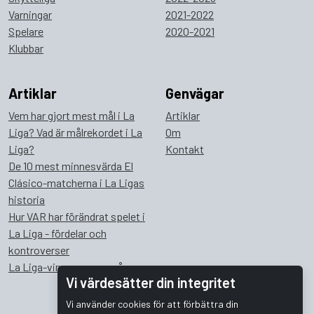
Varningar
2021-2022
Spelare
2020-2021
Klubbar
Artiklar
Genvägar
Vem har gjort mest mål i La
Artiklar
Liga? Vad är målrekordet i La
Om
Liga?
Kontakt
De 10 mest minnesvärda El
Clásico-matcherna i La Ligas
historia
Hur VAR har förändrat spelet i
La Liga - fördelar och
kontroverser
La Liga-vinnare genom åren
Vi värdesätter din integritet
Vi använder cookies för att förbättra din