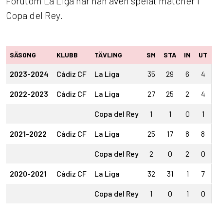
Förutom La Liga har han även spelat matcher i
Copa del Rey.
SÄSONG
KLUBB
TÄVLING
SM
STA
IN
UT
2023-2024
Cádiz CF
La Liga
35
29
6
4
2022-2023
Cádiz CF
La Liga
27
25
2
4
Copa del Rey
1
1
0
1
2021-2022
Cádiz CF
La Liga
25
17
8
8
Copa del Rey
2
0
2
0
2020-2021
Cádiz CF
La Liga
32
31
1
7
Copa del Rey
1
0
1
0