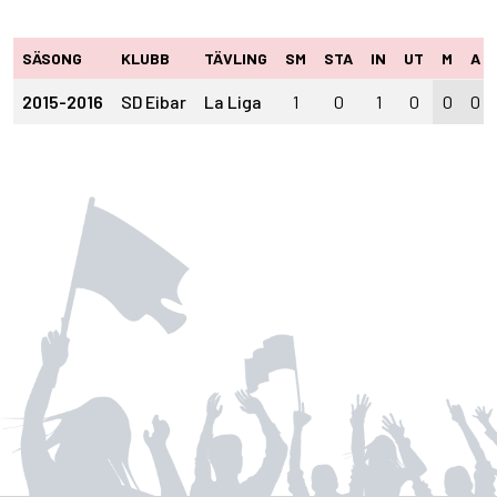
SÄSONG
KLUBB
TÄVLING
SM
STA
IN
UT
M
A
2015-2016
SD Eibar
La Liga
1
0
1
0
0
0