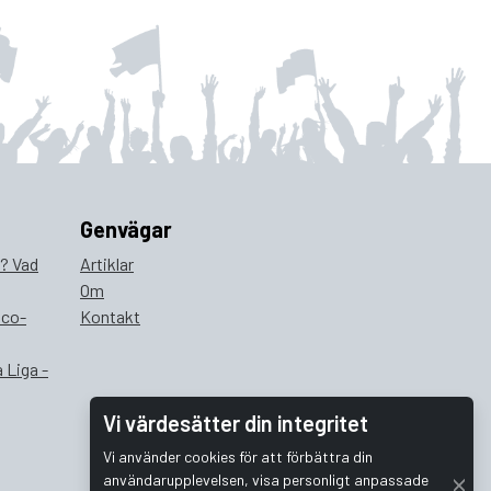
Genvägar
a? Vad
Artiklar
Om
ico-
Kontakt
 Liga -
Vi värdesätter din integritet
Vi använder cookies för att förbättra din
användarupplevelsen, visa personligt anpassade