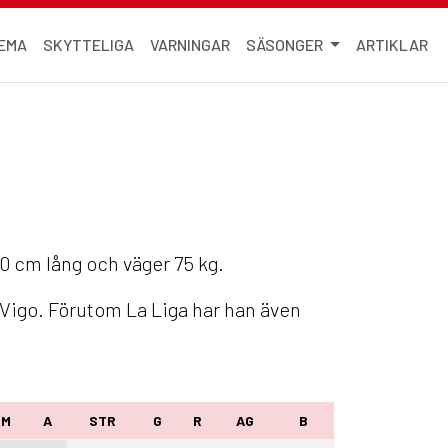
EMA
SKYTTELIGA
VARNINGAR
SÄSONGER
ARTIKLAR
0 cm lång och väger 75 kg.
 Vigo. Förutom La Liga har han även
M
A
STR
G
R
AG
B