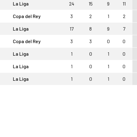
La Liga
24
15
9
11
Copa del Rey
3
2
1
2
La Liga
17
8
9
7
Copa del Rey
3
3
0
0
La Liga
1
0
1
0
La Liga
1
0
1
0
La Liga
1
0
1
0