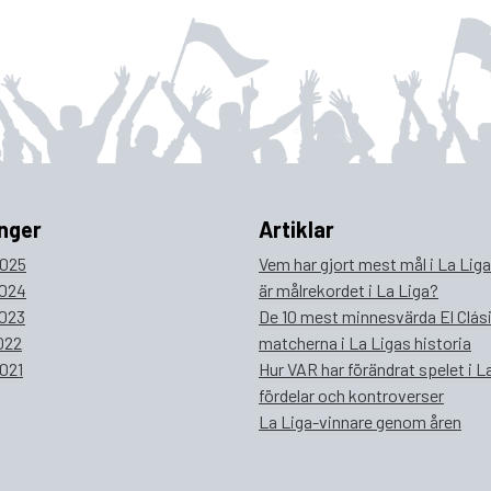
nger
Artiklar
025
Vem har gjort mest mål i La Lig
024
är målrekordet i La Liga?
023
De 10 mest minnesvärda El Clás
022
matcherna i La Ligas historia
021
Hur VAR har förändrat spelet i La
fördelar och kontroverser
La Liga-vinnare genom åren