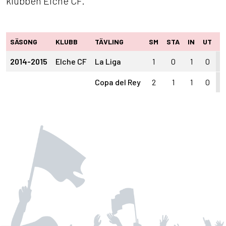
klubben Elche CF.
SÄSONG
KLUBB
TÄVLING
SM
STA
IN
UT
M
2014-2015
Elche CF
La Liga
1
0
1
0
0
Copa del Rey
2
1
1
0
0