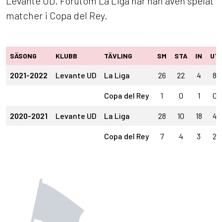
Levante UD. Förutom La Liga har han även spelat
matcher i Copa del Rey.
SÄSONG
KLUBB
TÄVLING
SM
STA
IN
UT
2021-2022
Levante UD
La Liga
26
22
4
8
Copa del Rey
1
0
1
0
2020-2021
Levante UD
La Liga
28
10
18
4
Copa del Rey
7
4
3
2