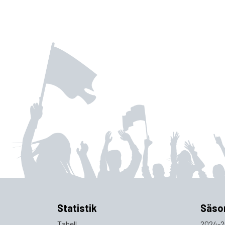
Statistik
Säso
Tabell
2024-2