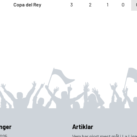
Copa del Rey
3
2
1
0
nger
Artiklar
025
Vem har gjort mest mål i La Lig