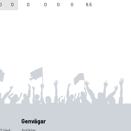
0
0
0
0
0
0
6.5
Genvägar
a? Vad
Artiklar