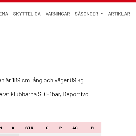
EMA
SKYTTELIGA
VARNINGAR
SÄSONGER
ARTIKLAR
an är 189 cm lång och väger 89 kg.
erat klubbarna SD Eibar, Deportivo
M
A
STR
G
R
AG
B