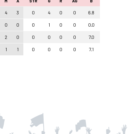
M
A
STR
G
R
AG
B
4
3
0
4
0
0
6.8
0
0
0
1
0
0
0.0
2
0
0
0
0
0
7.0
1
1
0
0
0
0
7.1