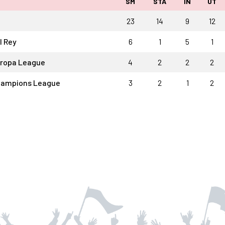
SM
STA
IN
UT
23
14
9
12
l Rey
6
1
5
1
ropa League
4
2
2
2
hampions League
3
2
1
2