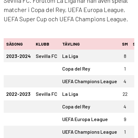
Sevilla FC. Förutom La Liga har han även spelat
matcher i Copa del Rey, UEFA Europa League,
UEFA Super Cup och UEFA Champions League.
SÄSONG
KLUBB
TÄVLING
SM
S
2023-2024
Sevilla FC
La Liga
8
5
Copa del Rey
1
1
UEFA Champions League
4
2022-2023
Sevilla FC
La Liga
22
1
Copa del Rey
4
1
UEFA Europa League
9
8
UEFA Champions League
1
1