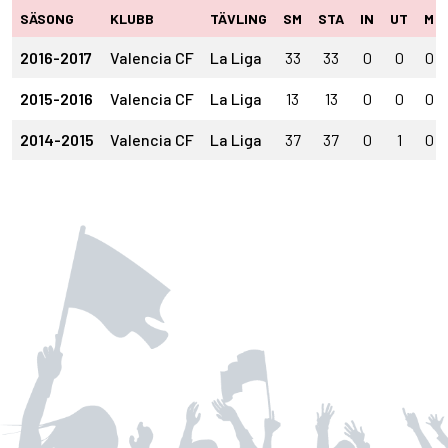
SÄSONG
KLUBB
TÄVLING
SM
STA
IN
UT
M
2016-2017
Valencia CF
La Liga
33
33
0
0
0
2015-2016
Valencia CF
La Liga
13
13
0
0
0
2014-2015
Valencia CF
La Liga
37
37
0
1
0