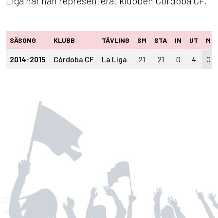
Liga har han representerat klubben Córdoba CF.
SÄSONG
KLUBB
TÄVLING
SM
STA
IN
UT
M
2014-2015
Córdoba CF
La Liga
21
21
0
4
0