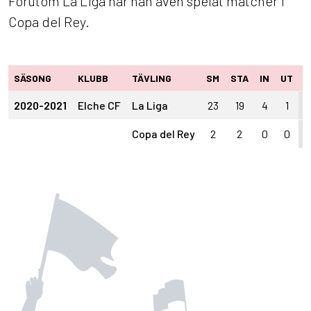
Förutom La Liga har han även spelat matcher i
Copa del Rey.
SÄSONG
KLUBB
TÄVLING
SM
STA
IN
UT
M
2020-2021
Elche CF
La Liga
23
19
4
1
2
Copa del Rey
2
2
0
0
0