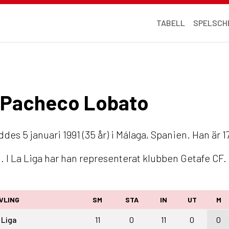
TABELL
SPELSCH
el Pacheco Lobato
ddes 5 januari 1991 (35 år) i Málaga, Spanien. Han är 
 I La Liga har han representerat klubben Getafe CF.
VLING
SM
STA
IN
UT
M
 Liga
11
0
11
0
0