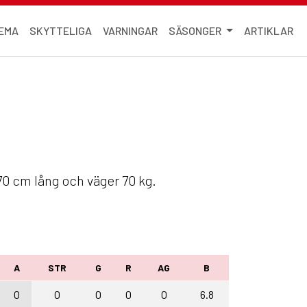
EMA
SKYTTELIGA
VARNINGAR
SÄSONGER
ARTIKLAR
170 cm lång och väger 70 kg.
A
STR
G
R
AG
B
0
0
0
0
0
6.8