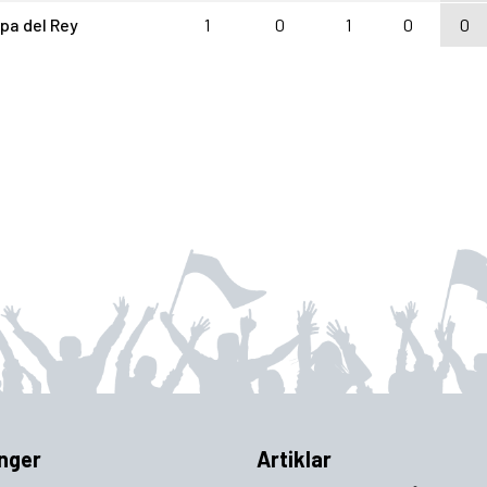
pa del Rey
1
0
1
0
0
nger
Artiklar