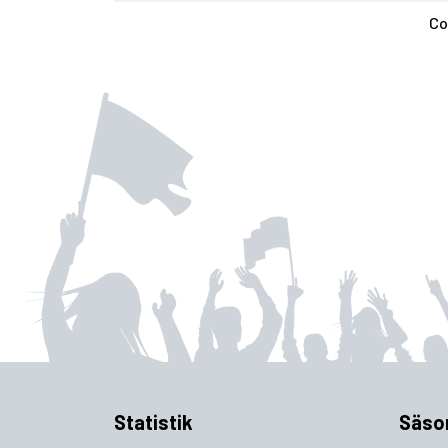
Co
Statistik
Säso