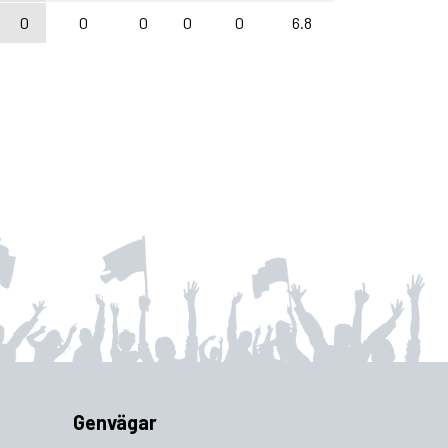
0
0
0
0
0
6.8
Genvägar