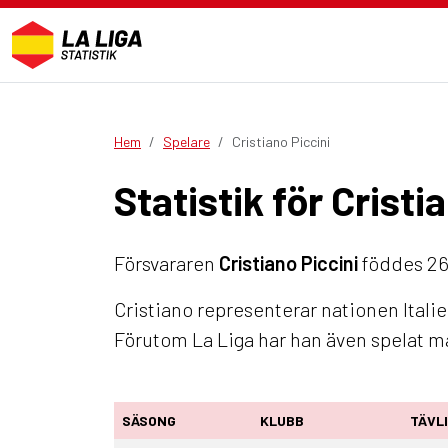
Hem
Spelare
Cristiano Piccini
Statistik för Cristi
Försvararen
Cristiano Piccini
föddes 26 
Cristiano representerar nationen Italie
Förutom La Liga har han även spelat 
SÄSONG
KLUBB
TÄVL