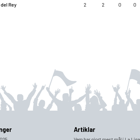
del Rey
2
2
0
0
nger
Artiklar
025
Vem har gjort mest mål i La Lig