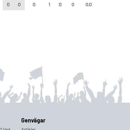
0
0
0
1
0
0
0.0
Genvägar
a? Vad
Artiklar