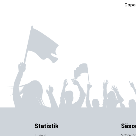
Copa 
Statistik
Säso
Tabell
2024-2