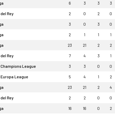
ga
6
3
3
3
del Rey
2
0
2
0
ga
3
0
3
0
ga
2
1
1
1
ga
23
21
2
2
del Rey
7
4
3
1
 Champions League
3
3
0
0
 Europa League
5
4
1
2
ga
23
21
2
4
del Rey
2
2
0
0
ga
16
16
0
2