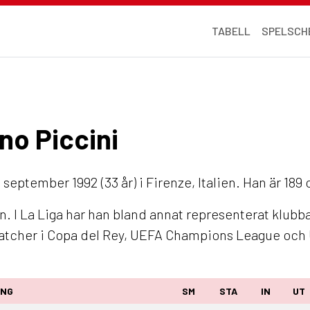
TABELL
SPELSCH
ano Piccini
september 1992 (33 år) i Firenze, Italien. Han är 189
n. I La Liga har han bland annat representerat klubb
matcher i Copa del Rey, UEFA Champions League oc
ING
SM
STA
IN
UT