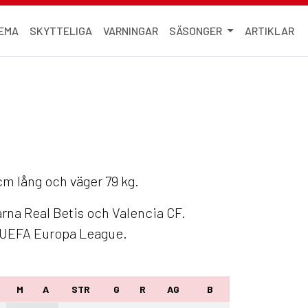
EMA
SKYTTELIGA
VARNINGAR
SÄSONGER
ARTIKLAR
 cm lång och väger 79 kg.
arna Real Betis och Valencia CF.
h UEFA Europa League.
M
A
STR
G
R
AG
B