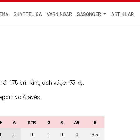
EMA
SKYTTELIGA
VARNINGAR
SÄSONGER
ARTIKLAR
n är 175 cm lång och väger 73 kg.
eportivo Alavés.
M
A
STR
G
R
AG
B
0
0
0
1
0
0
6.5