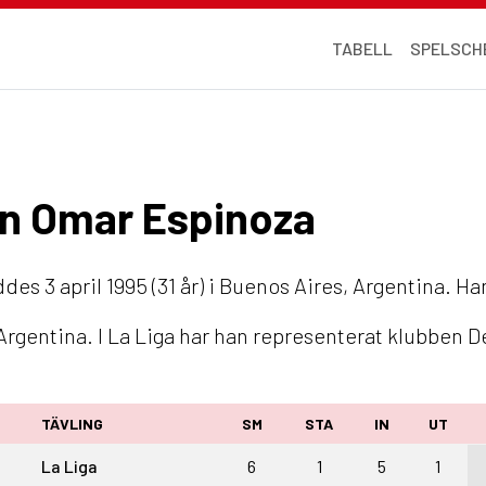
TABELL
SPELSCH
ian Omar Espinoza
des 3 april 1995 (31 år) i Buenos Aires, Argentina. Ha
rgentina. I La Liga har han representerat klubben D
TÄVLING
SM
STA
IN
UT
La Liga
6
1
5
1