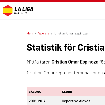
Hem
Spelare
Cristian Omar Espinoza
Statistik för Crist
Mittfältaren
Cristian Omar Espinoza
föd
Cristian Omar representerar nationen A
SÄSONG
KLUBB
2016-2017
Deportivo Alavés