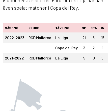
klubben RCD Mallorca. Förutom La Liga har han
även spelat matcher i Copa del Rey.
SÄSONG
KLUBB
TÄVLING
SM
STA
IN
U
2022-2023
RCD Mallorca
La Liga
21
6
15
Copa del Rey
3
2
1
2021-2022
RCD Mallorca
La Liga
5
0
5