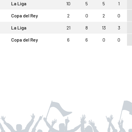
La Liga
10
5
5
1
Copa del Rey
2
0
2
0
La Liga
21
8
13
3
Copa del Rey
6
6
0
0