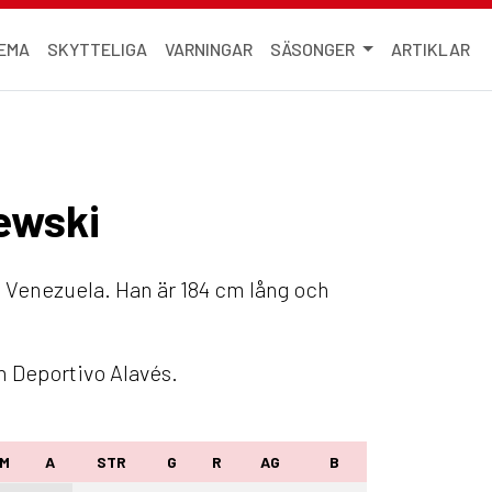
EMA
SKYTTELIGA
VARNINGAR
SÄSONGER
ARTIKLAR
iewski
, Venezuela. Han är 184 cm lång och
n Deportivo Alavés.
M
A
STR
G
R
AG
B