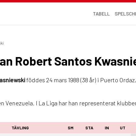
TABELL
SPELSCH
ki
stian Robert Santos Kwasn
asniewski
föddes 24 mars 1988 (38 år) i Puerto Ordaz
n Venezuela. I La Liga har han representerat klubbe
TÄVLING
SM
STA
IN
UT