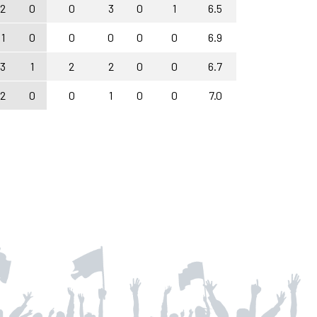
2
0
0
3
0
1
6.5
1
0
0
0
0
0
6.9
3
1
2
2
0
0
6.7
2
0
0
1
0
0
7.0