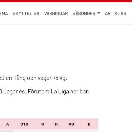
EMA
SKYTTELIGA
VARNINGAR
SÄSONGER
ARTIKLAR
189 cm lång och väger 78 kg.
CD Leganés. Förutom La Liga har han
A
STR
G
R
AG
B