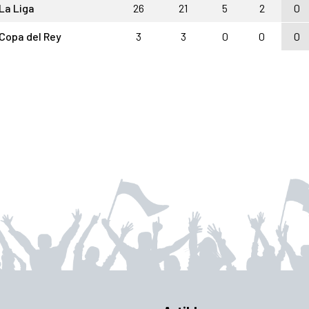
La Liga
26
21
5
2
0
Copa del Rey
3
3
0
0
0