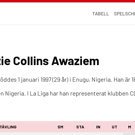
TABELL
SPELSCH
zie Collins Awaziem
öddes 1 januari 1997 (29 år) i Enugu, Nigeria. Han är 
n Nigeria. I La Liga har han representerat klubben 
TÄVLING
SM
STA
IN
UT
M