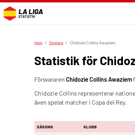
Hem
Spelare
Chidozie Collins Awaziem
Statistik för Chido
Försvararen
Chidozie Collins Awaziem
f
Chidozie Collins representerar natione
även spelat matcher i Copa del Rey.
SÄSONG
KLUBB