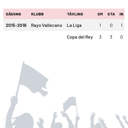
SÄSONG
KLUBB
TÄVLING
SM
STA
IN
2015-2016
Rayo Vallecano
La Liga
1
0
1
Copa del Rey
3
3
0