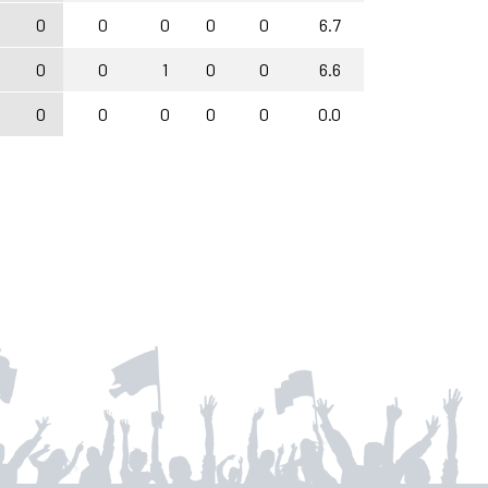
0
0
0
0
0
6.7
0
0
1
0
0
6.6
0
0
0
0
0
0.0