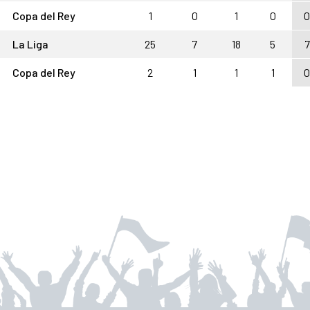
Copa del Rey
1
0
1
0
0
La Liga
25
7
18
5
7
Copa del Rey
2
1
1
1
0