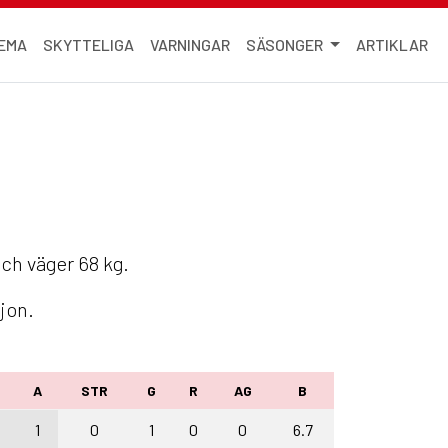
EMA
SKYTTELIGA
VARNINGAR
SÄSONGER
ARTIKLAR
och väger 68 kg.
jon.
M
A
STR
G
R
AG
B
1
0
1
0
0
6.7