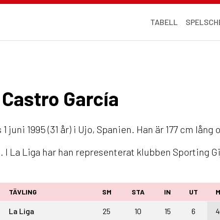
TABELL
SPELSCH
s Castro García
1 juni 1995 (31 år) i Ujo, Spanien. Han är 177 cm lång 
 I La Liga har han representerat klubben Sporting Gi
TÄVLING
SM
STA
IN
UT
La Liga
25
10
15
6
4