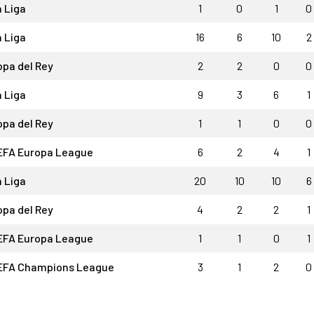
 Liga
1
0
1
0
 Liga
16
6
10
2
opa del Rey
2
2
0
0
 Liga
9
3
6
1
opa del Rey
1
1
0
0
EFA Europa League
6
2
4
1
 Liga
20
10
10
6
opa del Rey
4
2
2
1
EFA Europa League
1
1
0
1
EFA Champions League
3
1
2
0