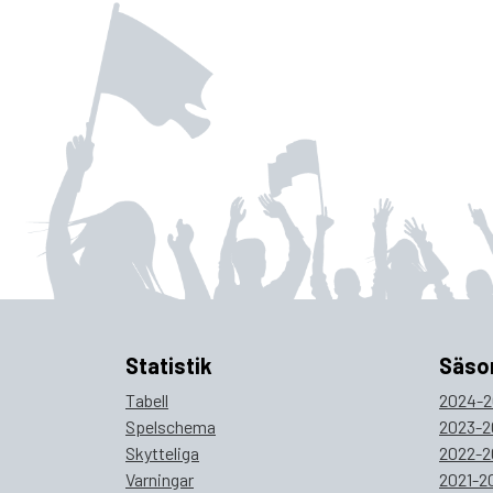
Statistik
Säso
Tabell
2024-2
Spelschema
2023-2
Skytteliga
2022-2
Varningar
2021-2