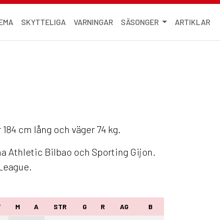
EMA
SKYTTELIGA
VARNINGAR
SÄSONGER
ARTIKLAR
 184 cm lång och väger 74 kg.
a Athletic Bilbao och Sporting Gijon.
League.
T
M
A
STR
G
R
AG
B