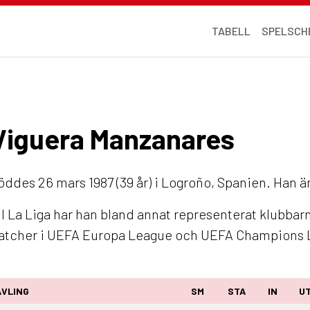
TABELL
SPELSCH
a Viguera Manzanares
öddes 26 mars 1987 (39 år) i Logroño, Spanien. Han är
I La Liga har han bland annat representerat klubbarn
 matcher i UEFA Europa League och UEFA Champions 
ÄVLING
SM
STA
IN
U