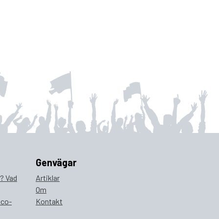
Genvägar
a? Vad
Artiklar
Om
ico-
Kontakt