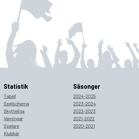
Statistik
Säsonger
Tabell
2024-2025
Spelschema
2023-2024
Skytteliga
2022-2023
Varningar
2021-2022
Spelare
2020-2021
Klubbar