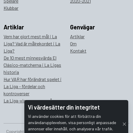
Spelare
2020-2021
Klubbar
Artiklar
Genvägar
Vem har gjort mest mål i La
Artiklar
Liga? Vad är målrekordet i La
Om
Liga?
Kontakt
De 10 mest minnesvärda El
Clásico-matcherna i La Ligas
historia
Hur VAR har förändrat spelet i
La Liga - fördelar och
kontroverser
La Liga-vinnare genom åren
Vi värdesätter din integritet
Vi använder cookies för att förbättra din
användarupplevelsen, visa personligt anpassade
annonser eller innehåll, och analysera vår trafik.
Copyright © 2026 Bombus Interactive i Sverige AB. Alla rättigheter