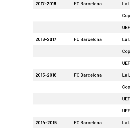
2017-2018
FC Barcelona
La 
Cop
UEF
2016-2017
FC Barcelona
La 
Cop
UEF
2015-2016
FC Barcelona
La 
Cop
UEF
UEF
2014-2015
FC Barcelona
La 