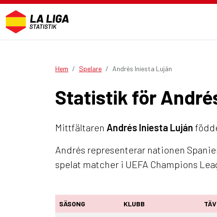
Hem
Spelare
Andrés Iniesta Luján
Statistik för André
Mittfältaren
Andrés Iniesta Luján
födde
Andrés representerar nationen Spanien
spelat matcher i UEFA Champions Lea
SÄSONG
KLUBB
TÄV