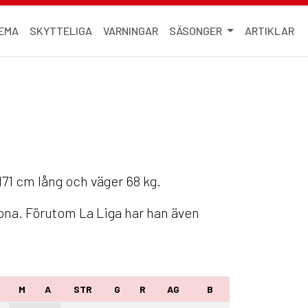
EMA
SKYTTELIGA
VARNINGAR
SÄSONGER
ARTIKLAR
 171 cm lång och väger 68 kg.
ona. Förutom La Liga har han även
M
A
STR
G
R
AG
B