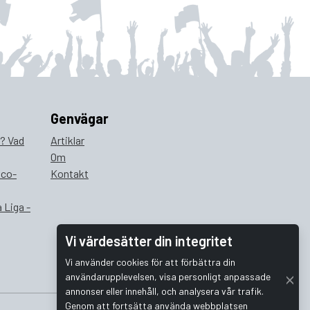
Genvägar
a? Vad
Artiklar
Om
ico-
Kontakt
 Liga -
Vi värdesätter din integritet
Vi använder cookies för att förbättra din
användarupplevelsen, visa personligt anpassade
annonser eller innehåll, och analysera vår trafik.
Genom att fortsätta använda webbplatsen