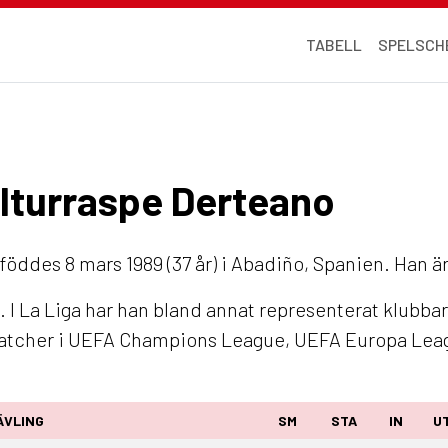
TABELL
SPELSCH
r Iturraspe Derteano
föddes 8 mars 1989 (37 år) i Abadiño, Spanien. Han är
 I La Liga har han bland annat representerat klubba
matcher i UEFA Champions League, UEFA Europa Lea
ÄVLING
SM
STA
IN
U