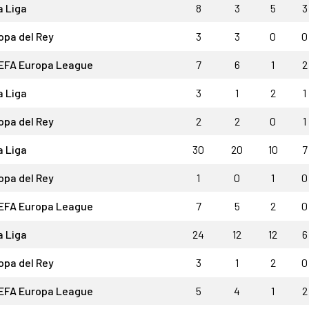
a Liga
8
3
5
3
opa del Rey
3
3
0
0
EFA Europa League
7
6
1
2
a Liga
3
1
2
1
opa del Rey
2
2
0
1
a Liga
30
20
10
7
opa del Rey
1
0
1
0
EFA Europa League
7
5
2
0
a Liga
24
12
12
6
opa del Rey
3
1
2
0
EFA Europa League
5
4
1
2