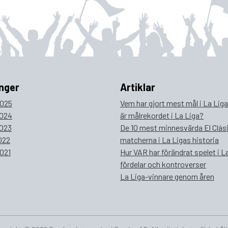
nger
Artiklar
025
Vem har gjort mest mål i La Lig
024
är målrekordet i La Liga?
023
De 10 mest minnesvärda El Clás
022
matcherna i La Ligas historia
021
Hur VAR har förändrat spelet i La
fördelar och kontroverser
La Liga-vinnare genom åren