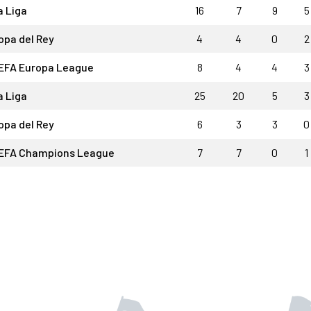
a Liga
16
7
9
5
opa del Rey
4
4
0
2
EFA Europa League
8
4
4
3
a Liga
25
20
5
3
opa del Rey
6
3
3
0
EFA Champions League
7
7
0
1