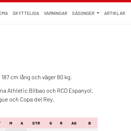
EMA
SKYTTELIGA
VARNINGAR
SÄSONGER
ARTIKLAR
 187 cm lång och väger 80 kg.
rna Athletic Bilbao och RCD Espanyol.
gue och Copa del Rey.
T
M
A
STR
G
R
AG
B