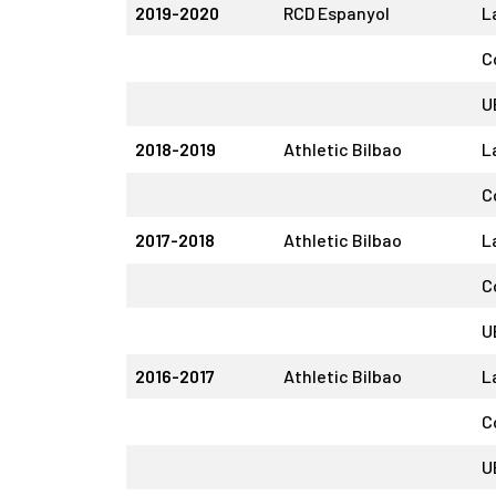
2019-2020
RCD Espanyol
L
C
U
2018-2019
Athletic Bilbao
L
C
2017-2018
Athletic Bilbao
L
C
U
2016-2017
Athletic Bilbao
L
C
U