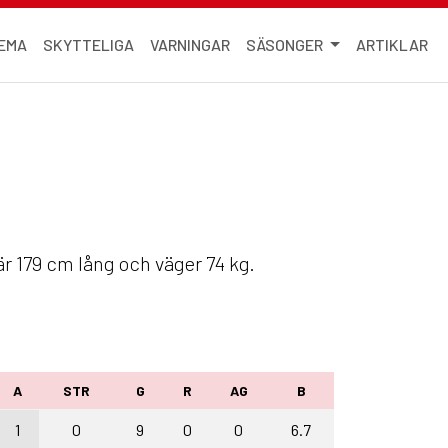
EMA
SKYTTELIGA
VARNINGAR
SÄSONGER
ARTIKLAR
är 179 cm lång och väger 74 kg.
A
STR
G
R
AG
B
1
0
9
0
0
6.7