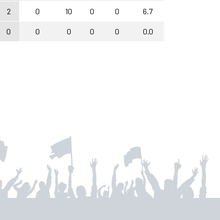
2
0
10
0
0
6.7
0
0
0
0
0
0.0