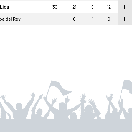
 Liga
30
21
9
12
1
pa del Rey
1
0
1
0
1