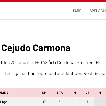
TABELL
SPELSCH
ro Cejudo Carmona
ddes 29 januari 1984 (42 år) i Córdoba, Spanien. Han 
 I La Liga har han representerat klubben Real Betis.
VLING
SM
STA
IN
UT
M
 Liga
17
6
11
1
1