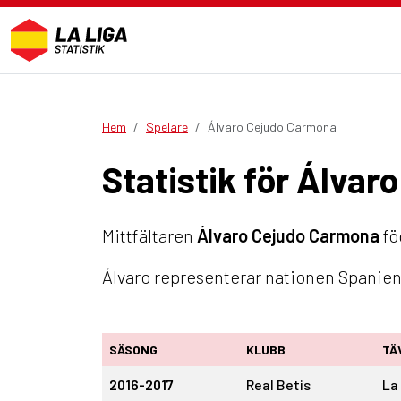
Hem
Spelare
Álvaro Cejudo Carmona
Statistik för Álva
Mittfältaren
Álvaro Cejudo Carmona
fö
Álvaro representerar nationen Spanien.
SÄSONG
KLUBB
TÄ
2016-2017
Real Betis
La