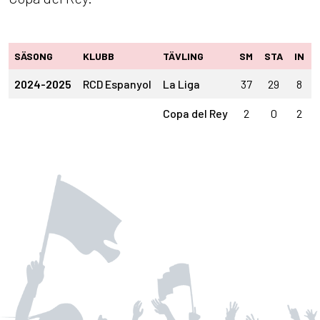
SÄSONG
KLUBB
TÄVLING
SM
STA
IN
2024-2025
RCD Espanyol
La Liga
37
29
8
Copa del Rey
2
0
2