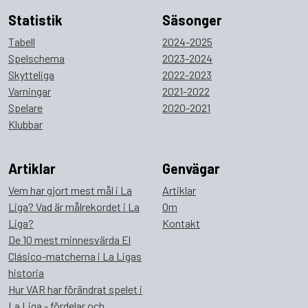
Statistik
Säsonger
Tabell
2024-2025
Spelschema
2023-2024
Skytteliga
2022-2023
Varningar
2021-2022
Spelare
2020-2021
Klubbar
Artiklar
Genvägar
Vem har gjort mest mål i La
Artiklar
Liga? Vad är målrekordet i La
Om
Liga?
Kontakt
De 10 mest minnesvärda El
Clásico-matcherna i La Ligas
historia
Hur VAR har förändrat spelet i
La Liga - fördelar och