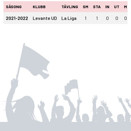
SÄSONG
KLUBB
TÄVLING
SM
STA
IN
UT
M
2021-2022
Levante UD
La Liga
1
1
0
0
0