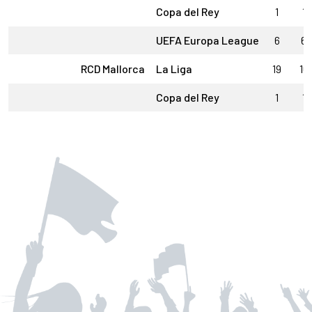
Copa del Rey
1
1
UEFA Europa League
6
6
RCD Mallorca
La Liga
19
16
Copa del Rey
1
1