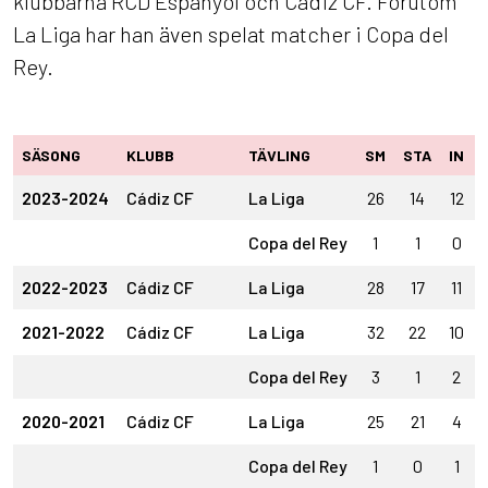
klubbarna RCD Espanyol och Cádiz CF. Förutom
La Liga har han även spelat matcher i Copa del
Rey.
SÄSONG
KLUBB
TÄVLING
SM
STA
IN
2023-2024
Cádiz CF
La Liga
26
14
12
Copa del Rey
1
1
0
2022-2023
Cádiz CF
La Liga
28
17
11
2021-2022
Cádiz CF
La Liga
32
22
10
Copa del Rey
3
1
2
2020-2021
Cádiz CF
La Liga
25
21
4
Copa del Rey
1
0
1