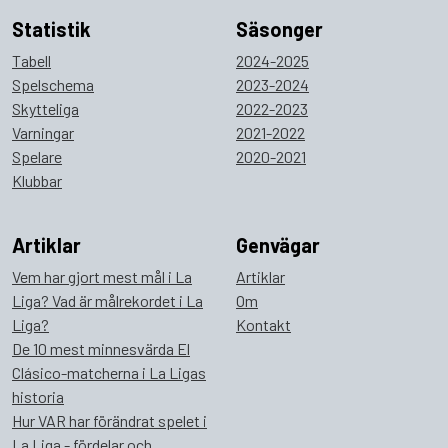
Statistik
Säsonger
Tabell
2024-2025
Spelschema
2023-2024
Skytteliga
2022-2023
Varningar
2021-2022
Spelare
2020-2021
Klubbar
Artiklar
Genvägar
Vem har gjort mest mål i La
Artiklar
Liga? Vad är målrekordet i La
Om
Liga?
Kontakt
De 10 mest minnesvärda El
Clásico-matcherna i La Ligas
historia
Hur VAR har förändrat spelet i
La Liga - fördelar och