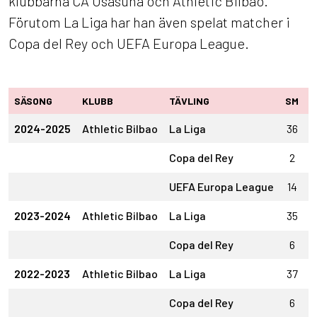
klubbarna CA Osasuna och Athletic Bilbao.
Förutom La Liga har han även spelat matcher i
Copa del Rey och UEFA Europa League.
SÄSONG
KLUBB
TÄVLING
SM
S
2024-2025
Athletic Bilbao
La Liga
36
Copa del Rey
2
UEFA Europa League
14
2023-2024
Athletic Bilbao
La Liga
35
Copa del Rey
6
2022-2023
Athletic Bilbao
La Liga
37
Copa del Rey
6