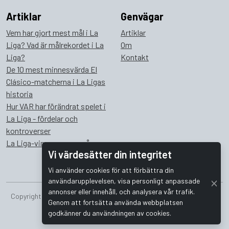
Artiklar
Genvägar
Vem har gjort mest mål i La
Artiklar
Liga? Vad är målrekordet i La
Om
Liga?
Kontakt
De 10 mest minnesvärda El
Clásico-matcherna i La Ligas
historia
Hur VAR har förändrat spelet i
La Liga - fördelar och
kontroverser
La Liga-vinnare genom åren
Vi värdesätter din integritet
Vi använder cookies för att förbättra din
användarupplevelsen, visa personligt anpassade
annonser eller innehåll, och analysera vår trafik.
Copyright © 2026 Bombus Interactive i Sverige AB. Alla rättigheter
Genom att fortsätta använda webbplatsen
förbehållna.
godkänner du användningen av cookies.