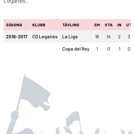
Leganés.
SÄSONG
KLUBB
TÄVLING
SM
STA
IN
UT
2016-2017
CD Leganés
La Liga
16
14
2
3
Copa del Rey
1
0
1
0