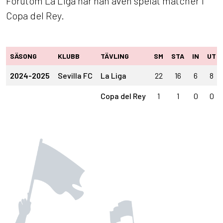
Förutom La Liga har han även spelat matcher i
Copa del Rey.
SÄSONG
KLUBB
TÄVLING
SM
STA
IN
UT
2024-2025
Sevilla FC
La Liga
22
16
6
8
Copa del Rey
1
1
0
0