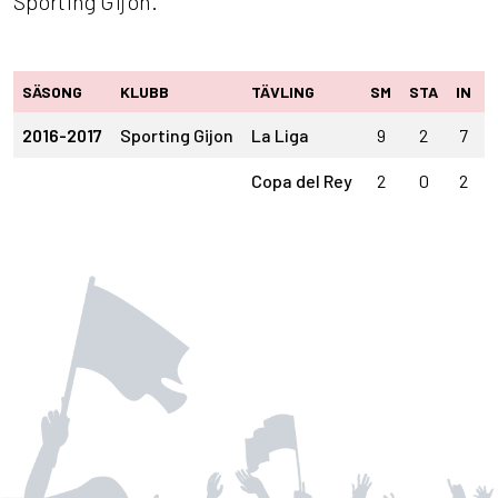
Sporting Gijon.
SÄSONG
KLUBB
TÄVLING
SM
STA
IN
2016-2017
Sporting Gijon
La Liga
9
2
7
Copa del Rey
2
0
2