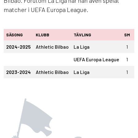
Bilbao. Förutom La Liga har han även spelat
matcher i UEFA Europa League.
SÄSONG
KLUBB
TÄVLING
SM
S
2024-2025
Athletic Bilbao
La Liga
1
UEFA Europa League
1
2023-2024
Athletic Bilbao
La Liga
1