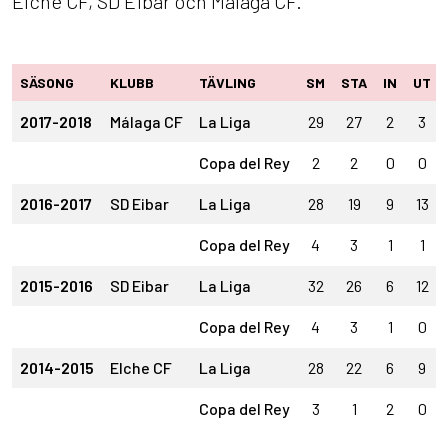
Elche CF, SD Eibar och Málaga CF.
SÄSONG
KLUBB
TÄVLING
SM
STA
IN
UT
2017-2018
Málaga CF
La Liga
29
27
2
3
Copa del Rey
2
2
0
0
2016-2017
SD Eibar
La Liga
28
19
9
13
Copa del Rey
4
3
1
1
2015-2016
SD Eibar
La Liga
32
26
6
12
Copa del Rey
4
3
1
0
2014-2015
Elche CF
La Liga
28
22
6
9
Copa del Rey
3
1
2
0