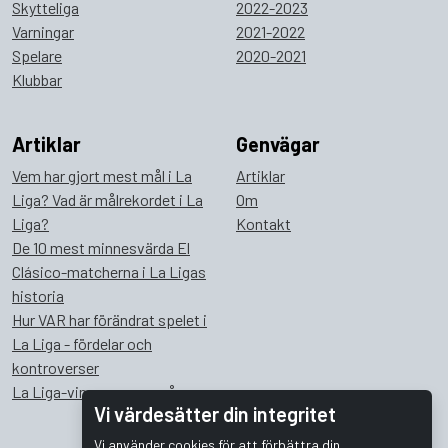
Skytteliga
2022-2023
Varningar
2021-2022
Spelare
2020-2021
Klubbar
Artiklar
Genvägar
Vem har gjort mest mål i La
Artiklar
Liga? Vad är målrekordet i La
Om
Liga?
Kontakt
De 10 mest minnesvärda El
Clásico-matcherna i La Ligas
historia
Hur VAR har förändrat spelet i
La Liga - fördelar och
kontroverser
La Liga-vinnare genom åren
Vi värdesätter din integritet
Vi använder cookies för att förbättra din