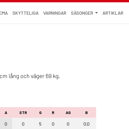
EMA
SKYTTELIGA
VARNINGAR
SÄSONGER
ARTIKLAR
0 cm lång och väger 69 kg.
A
STR
G
R
AG
B
0
0
5
0
0
0.0