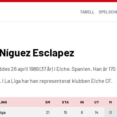
TABELL
SPELSCH
n Níguez Esclapez
des 26 april 1989 (37 år) i Elche, Spanien. Han är 17
 I La Liga har han representerat klubben Elche CF.
LING
SM
STA
IN
UT
M
iga
21
15
6
14
0