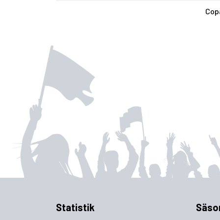
Cop
Statistik
Säso