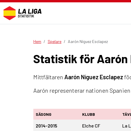
Hem
Spelare
Aarón Níguez Esclapez
Statistik för Aaró
Mittfältaren
Aarón Níguez Esclapez
föd
Aarón representerar nationen Spanien.
SÄSONG
KLUBB
TÄV
2014-2015
Elche CF
La L